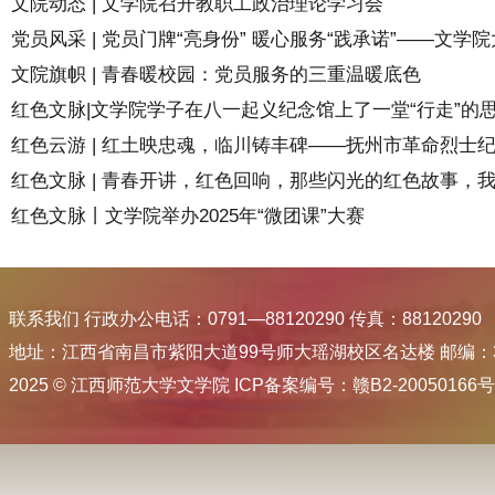
文院动态 | 文学院召开教职工政治理论学习会
党员风采 | 党员门牌“亮身份” 暖心服务“践承诺”——文学院大
文院旗帜 | 青春暖校园：党员服务的三重温暖底色
红色文脉|文学院学子在八一起义纪念馆上了一堂“行走”的思政
红色云游 | 红土映忠魂，临川铸丰碑——抚州市革命烈士纪念
红色文脉 | 青春开讲，红色回响，那些闪光的红色故事，我们
红色文脉丨文学院举办2025年“微团课”大赛
联系我们 行政办公电话：0791—88120290 传真：88120290
地址：江西省南昌市紫阳大道99号师大瑶湖校区名达楼 邮编：33
2025 © 江西师范大学文学院 ICP备案编号：赣B2-20050166号